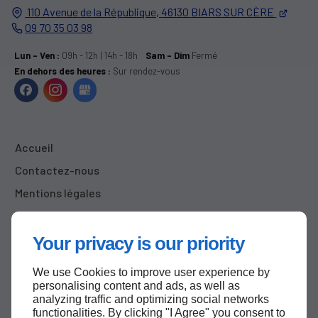
110 Avenue de la République,
46130
BIARS SUR CÈRE
09 70 35 03 98
Lun - Ven :
09h - 12h | 14h - 18h
Sam - Dim
Fermé
En dehors des heures :
Sur rendez-vous
Accueil
Contactez-nous
Mentions légales
Plan du site
Your privacy is our priority
We use Cookies to improve user experience by
Haut de page
personalising content and ads, as well as
analyzing traffic and optimizing social networks
functionalities. By clicking "I Agree" you consent to