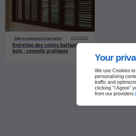
01/12/2025
Volets roulants et battants
Entretien des volets battants en
bois : conseils pratiques
Your priva
We use Cookies to
personalising conte
traffic and optimizi
clicking "I Agree" 
from our providers