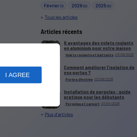
Février
2026
2025
(1)
(5)
(5)
Tous les articles
Articles récents
6 avantages des volets roulants
en aluminium pour votre maison
03/08/2026
Volets roulants et battants
Comment améliorer l'isolation de
vos portes ?
I AGREE
02/06/2026
Portes d'entrée
Installation de pergolas : guide
pratique pour les débutants
01/04/2026
Pergolas et carport
Plus d'articles