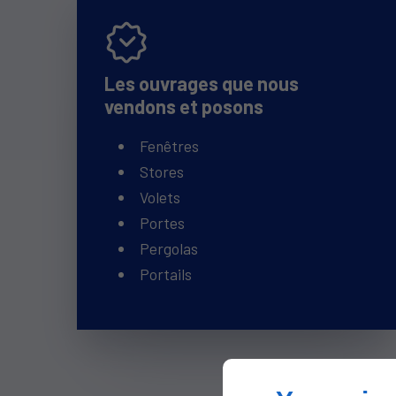
Les ouvrages que nous
vendons et posons
Fenêtres
Stores
Volets
Portes
Pergolas
Portails