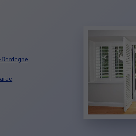
r-Dordogne
larde