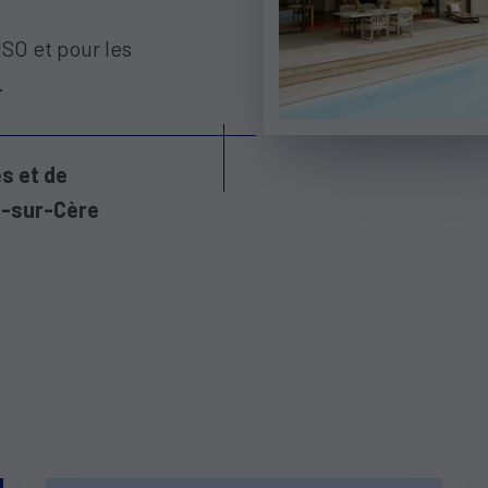
ISO et pour les
.
s et de
s-sur-Cère