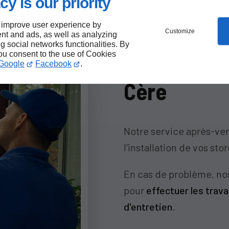
cy is our priority
 improve user experience by
Maintenanc
Customize
nt and ads, as well as analyzing
ng social networks functionalities. By
you consent to the use of Cookies
moustiquair
Google
Facebook
.
Cère
Notre service après-ven
l’installation de vos st
En cas de problème, no
pour
effectuer les trav
d'entretien
.