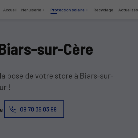
Accueil
Menuiserie
Protection solaire
Recyclage
Actualités
 Biars-sur-Cère
la pose de votre store à Biars-sur-
r !
09 70 35 03 98
de